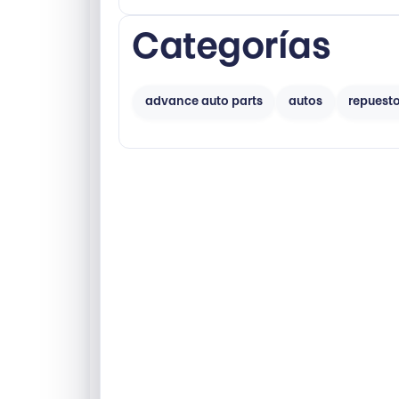
ma
Categorías
advance auto parts
autos
repuest
ets