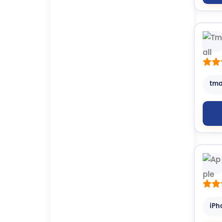
tma
iPh