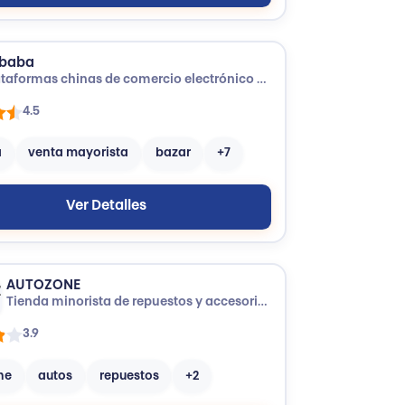
ibaba
Plataformas chinas de comercio electrónico con productos de múltiples categorías, de fabricantes y vendedores.
4.5
a
venta mayorista
bazar
+7
Ver Detalles
AUTOZONE
Tienda minorista de repuestos y accesorios para automóviles.
3.9
ne
autos
repuestos
+2