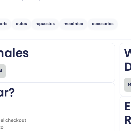
Ver Detalles
arts
autos
repuestos
mecánica
accesorios
Wayfair
N
Tienda online de muebles y decoración del hogar.
4.2
nales
W
fair
muebles
decoración
+6
neweg
D
S
Ver Detalles
M
r?
ManoMano
E
Marketplace especializado en bricolaje, jardinería y productos de hogar.
3.8
 el checkout
to