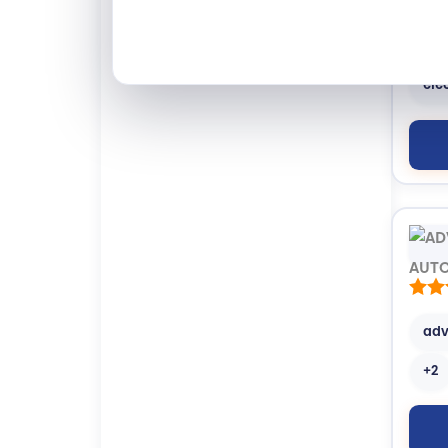
me
ele
adv
+2