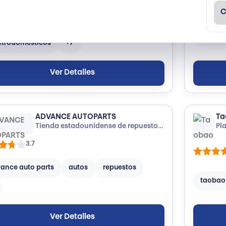
C
diamarkt
electrónica
tecnol
ctrodomésticos
+7
Ver Detalles
ADVANCE AUTOPARTS
Ta
Tienda estadounidense de repuestos y accesorios automotrices.
3.7
ance auto parts
autos
repuestos
taobao
Ver Detalles