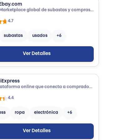
Ebay.com
Marketplace global de subastas y compras entre usuarios y empresas.
4.7
subastas
usados
+6
Ver Detalles
liExpress
Plataforma online que conecta a compradores con vendedores, principalmente de China.
4.4
ess
ropa
electrónica
+6
Ver Detalles