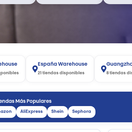
ehouse
España Warehouse
Guangzho
sponibles
21 tiendas disponibles
8 tiendas d
endas Más Populares
azon
AliExpress
Shein
Sephora