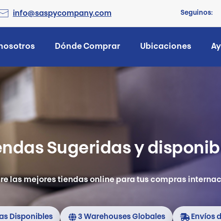
Seguinos:
info@saspycompany.com
nosotros
Dónde Comprar
Ubicaciones
A
endas Sugeridas y disponib
e las mejores tiendas online para tus compras interna
as Disponibles
3 Warehouses Globales
Envíos d