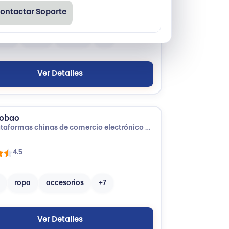
4.0
ontactar Soporte
ogía
libros
cultura
+3
Ver Detalles
obao
Plataformas chinas de comercio electrónico con productos de múltiples categorías, de fabricantes y vendedores.
4.5
ropa
accesorios
+7
Ver Detalles