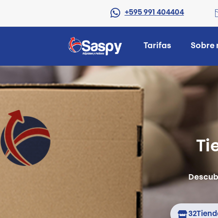
+595 991 404404
Tarifas
Sobre 
Ti
Descubr
32
Tiend