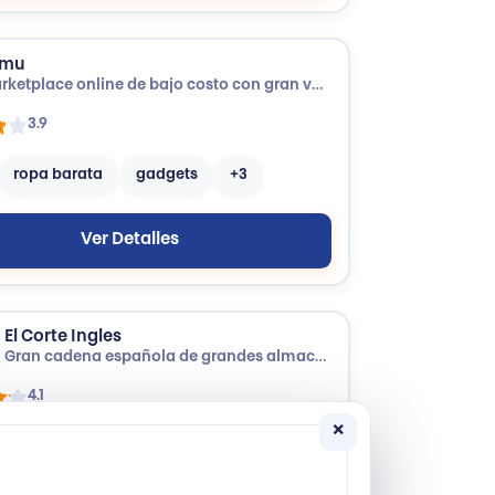
emu
Marketplace online de bajo costo con gran variedad de productos.
3.9
ropa barata
gadgets
+3
Ver Detalles
El Corte Ingles
Gran cadena española de grandes almacenes con moda, hogar, tecnología y más.
4.1
×
 inglés
moda
hogar
+8