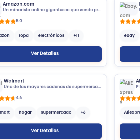
Amazon.com
Un minorista online gigantesco que vende prácticamente de todo, tanto de su propio inventario como de terceros vendedores.
5.0
azon
ropa
electrónicos
+11
ebay
Ver Detalles
Walmart
A
Una de las mayores cadenas de supermercados y tiendas minoristas del mundo.
4.6
mart
hogar
supermercado
+6
Aliexpr
Ver Detalles