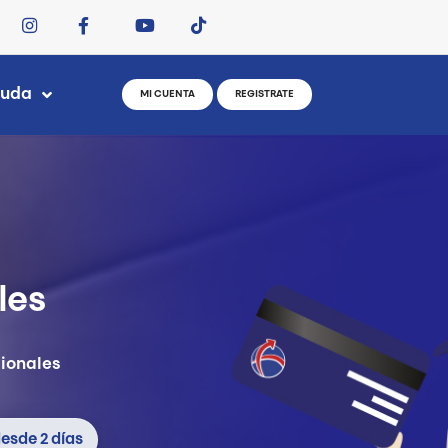
yuda
MI CUENTA
REGISTRATE
les
cionales
esde 2 días