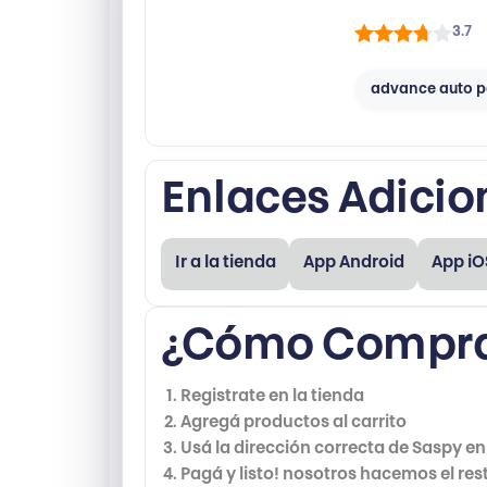
3.7
advance auto p
Enlaces Adicio
way
Ir a la tienda
App Android
App iO
¿Cómo Compra
Registrate en la tienda
Agregá productos al carrito
Usá la dirección correcta de Saspy en
Pagá y listo! nosotros hacemos el res