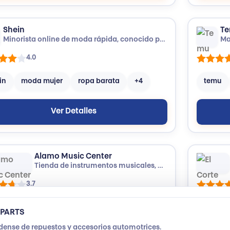
Shein
T
Minorista online de moda rápida, conocido por su ropa y accesorios extremadamente económicos.
4.0
in
moda mujer
ropa barata
+4
temu
Ver Detalles
Alamo Music Center
Tienda de instrumentos musicales, pianos y guitarras en EE.UU.
3.7
ganos
Pianos
Steinway & Sons
+4
el corte
PARTS
ense de repuestos y accesorios automotrices.