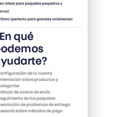
a
outlet
moda
+9
eo (ideal para paquetes pequeños y
ianos)
Ver Detalles
ítimo (perfecto para grandes volúmenes)
En qué
andalo
Tienda online de moda y calzado (similar a Zalando, revisa variaciones locales).
podemos
3.3
yudarte?
ropa
zapatos
+2
onfiguración de tu cuenta
rientación sobre productos y
Ver Detalles
categorías
álculo de costos de envío
Seguimiento de tus paquetes
ac
Resolución de problemas de entrega
Cadena francesa de productos culturales, electrónicos, música, cine y libros.
Asesoría sobre métodos de pago