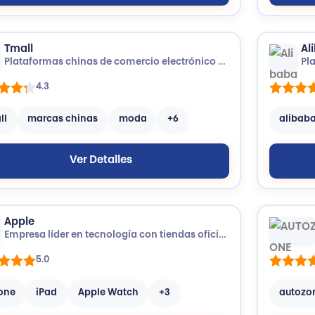
Tmall
Al
Plataformas chinas de comercio electrónico con productos de múltiples categorías, de fabricantes y vendedores.
4.3
ll
marcas chinas
moda
+6
alibab
Ver Detalles
Apple
Empresa líder en tecnología con tiendas oficiales para productos como iPhone, Mac, iPad y accesorios.
5.0
one
iPad
Apple Watch
+3
autozo