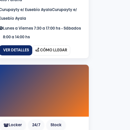
Alto Paraná
Curupayty e/ Eusebio AyalaCurupayty e/
Eusebio Ayala
Lunes a Viernes 7:30 a 17:00 hs - Sábados
8:00 a 14:00 hs
VER DETALLES
CÓMO LLEGAR
Locker
24/7
Stock