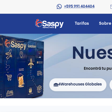
+595 991 404404
Tarifas
Sobre
Nues
Encontrá tu pu
4
Warehouses Globales