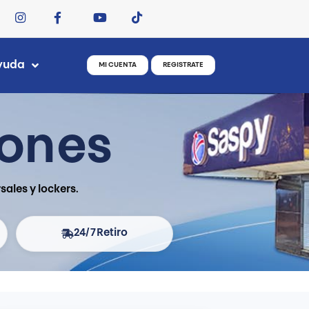
yuda
MI CUENTA
REGISTRATE
iones
ales y lockers.
24/7
Retiro