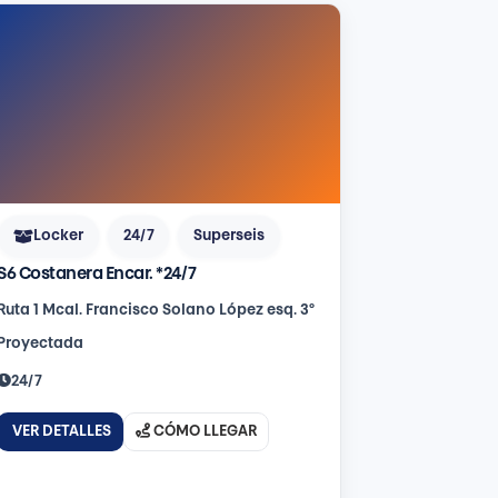
Locker
24/7
Superseis
S6 Costanera Encar. *24/7
Ruta 1 Mcal. Francisco Solano López esq. 3°
Proyectada
24/7
VER DETALLES
CÓMO LLEGAR