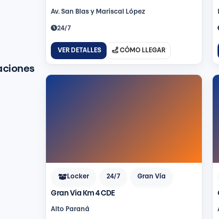
Av. San Blas y Mariscal López
24/7
VER DETALLES
CÓMO LLEGAR
aciones
Locker
24/7
Gran Vía
Gran Via Km 4 CDE
Alto Paraná