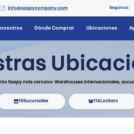
Seguinos:
info@saspycompany.com
 nosotros
Dónde Comprar
Ubicaciones
A
tras Ubicac
nto Saspy más cercano: Warehouses internacionales, sucurs
15
Sucursales
114
Lockers