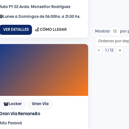
Ruta PY 02 Avda. Mon­señor Rodríguez
Lunes a Domingos de 06:00hs. a 21:00 hs.
VER DETALLES
CÓMO LLEGAR
Mostrar
por 
1 / 12
<
>
Locker
Gran Vía
Gran Via Remansito
Alto Paraná