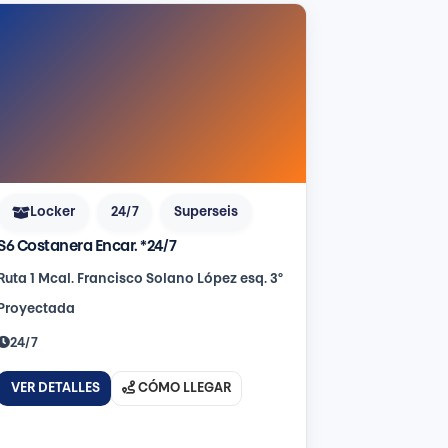
Locker
24/7
Superseis
S6 Costanera Encar. *24/7
Ruta 1 Mcal. Francisco Solano López esq. 3°
Proyectada
24/7
VER DETALLES
CÓMO LLEGAR