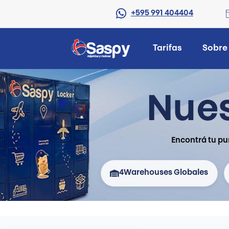
+595 991 404404
Tarifas
Sobre
Nues
Encontrá tu pu
4
Warehouses Globales