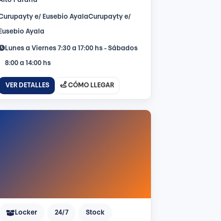
Alto Paraná
Curupayty e/ Eusebio AyalaCurupayty e/
Eusebio Ayala
Lunes a Viernes 7:30 a 17:00 hs - Sábados
8:00 a 14:00 hs
VER DETALLES
CÓMO LLEGAR
Locker
24/7
Stock