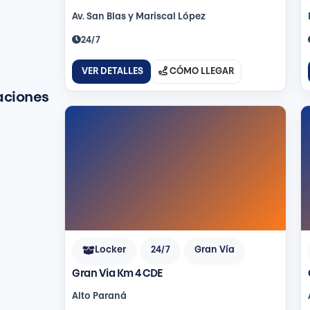
Av. San Blas y Mariscal López
24/7
VER DETALLES
CÓMO LLEGAR
aciones
Locker
24/7
Gran Vía
Gran Via Km 4 CDE
Alto Paraná