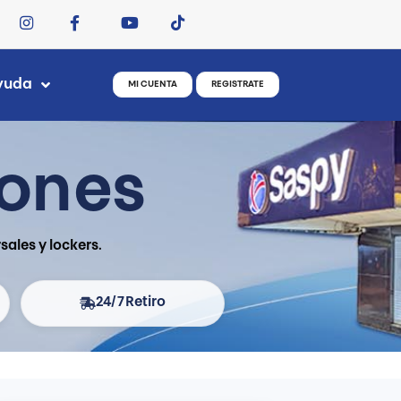
yuda
MI CUENTA
REGISTRATE
iones
ales y lockers.
24/7
Retiro