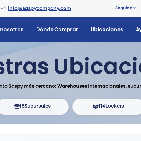
Seguinos:
info@saspycompany.com
 nosotros
Dónde Comprar
Ubicaciones
A
tras Ubicac
nto Saspy más cercano: Warehouses internacionales, sucurs
15
Sucursales
114
Lockers