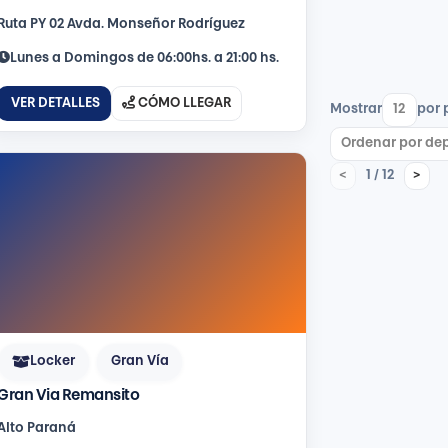
Ruta PY 02 Avda. Mon­señor Rodríguez
Lunes a Domingos de 06:00hs. a 21:00 hs.
VER DETALLES
CÓMO LLEGAR
Mostrar
por 
1 / 12
<
>
Locker
Gran Vía
Gran Via Remansito
Alto Paraná