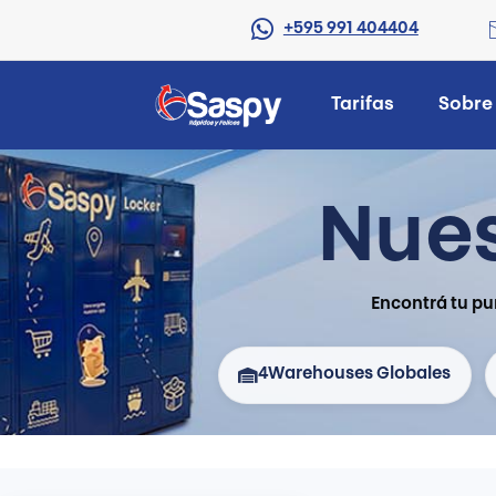
+595 991 404404
Tarifas
Sobre
Nues
Encontrá tu pu
4
Warehouses Globales