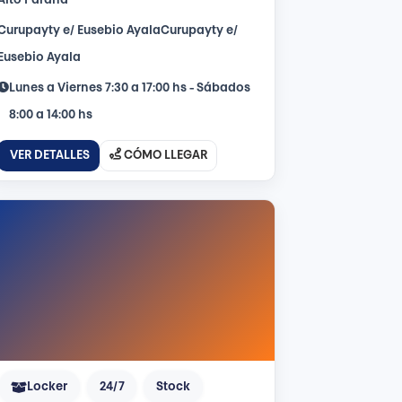
Alto Paraná
Curupayty e/ Eusebio AyalaCurupayty e/
Eusebio Ayala
Lunes a Viernes 7:30 a 17:00 hs - Sábados
8:00 a 14:00 hs
VER DETALLES
CÓMO LLEGAR
Locker
24/7
Stock