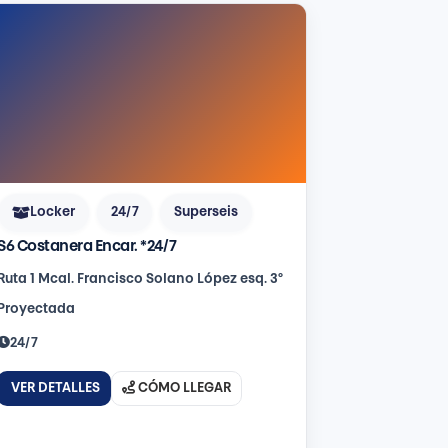
Locker
24/7
Superseis
S6 Costanera Encar. *24/7
Ruta 1 Mcal. Francisco Solano López esq. 3°
Proyectada
24/7
VER DETALLES
CÓMO LLEGAR