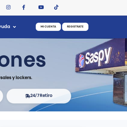
yuda
MI CUENTA
REGISTRATE
iones
ales y lockers.
24/7
Retiro