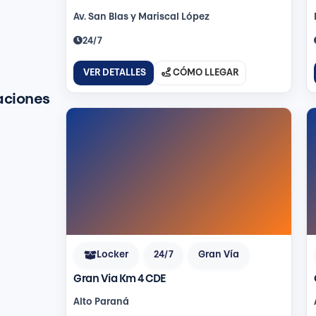
Av. San Blas y Mariscal López
24/7
VER DETALLES
CÓMO LLEGAR
aciones
Locker
24/7
Gran Vía
Gran Via Km 4 CDE
Alto Paraná