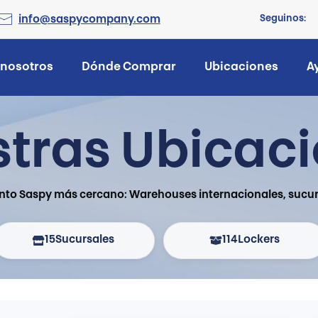
Seguinos:
info@saspycompany.com
 nosotros
Dónde Comprar
Ubicaciones
A
tras Ubicac
nto Saspy más cercano: Warehouses internacionales, sucurs
15
Sucursales
114
Lockers