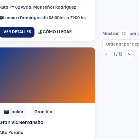
Ruta PY 02 Avda. Mon­señor Rodríguez
Lunes a Domingos de 06:00hs. a 21:00 hs.
VER DETALLES
CÓMO LLEGAR
Mostrar
por 
1 / 12
<
>
Locker
Gran Vía
Gran Via Remansito
Alto Paraná