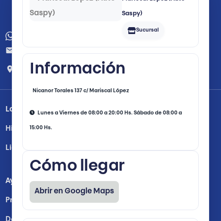
Saspy)
Sucursal
+595 991 404404
info@saspycompany.com
Av. Mariscal Lopez 4693
Información
esquina Nicanor Torales
Nicanor Torales 137 c/ Mariscal López
La Empresa
Lunes a Viernes de 08:00 a 20:00 Hs. Sábado de 08:00 a
15:00 Hs.
Historia
Licencias y Habilitaciones
Cómo llegar
Ayuda
Abrir en Google Maps
Preguntas Frecuentes
Donde Comprar