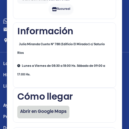
Sucursal
+595 991 404404
info@saspycompany.com
Información
Av. Mariscal Lopez 4693
esquina Nicanor Torales
Julia Miranda Cueto N° 788 (Edificio El Mirador) c/ Saturio
Ríos
La Empresa
Lunes a Viernes de 08:30 a 18:00 Hs. Sábado de 09:00 a
17:00 Hs.
Historia
Licencias y Habilitaciones
Cómo llegar
Ayuda
Abrir en Google Maps
Preguntas Frecuentes
Donde Comprar